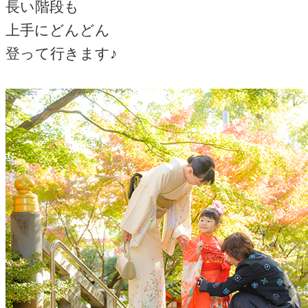
長い階段も
上手にどんどん
登って行きます♪