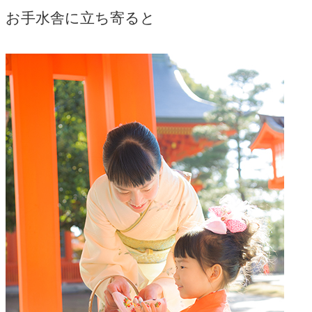
お手水舎に立ち寄ると