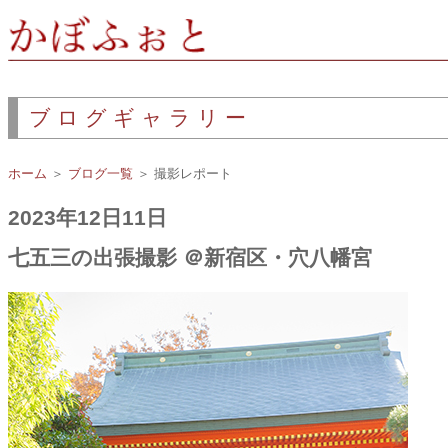
ブログギャラリー
ホーム
＞
ブログ一覧
＞ 撮影レポート
2023年12日11日
七五三の出張撮影 ＠新宿区・穴八幡宮