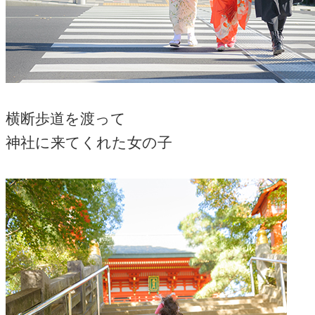
横断歩道を渡って
神社に来てくれた女の子