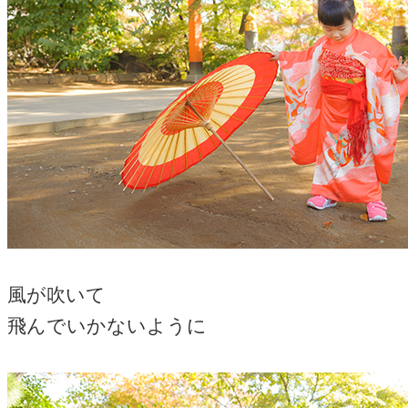
風が吹いて
飛んでいかないように