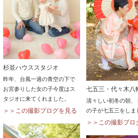
杉並ハウススタジオ
昨年、台風一過の青空の下で
七五三・代々木八
お宮参りした女の子今度はス
タジオに来てくれました。
清々しい初冬の朝、
＞＞この撮影ブログを見る
の子が七五三をしま
＞＞この撮影ブロ