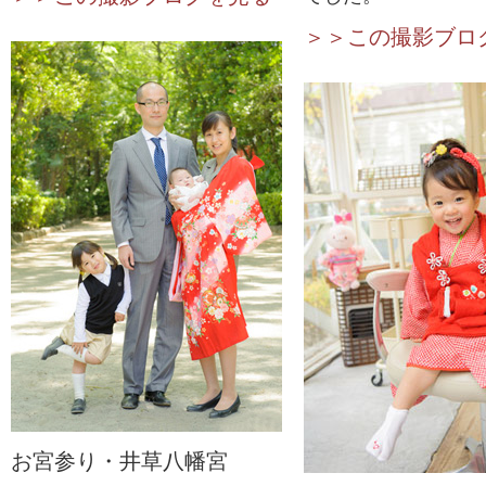
＞＞この撮影ブロ
お宮参り・井草八幡宮