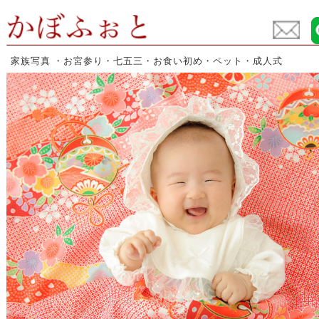
出張撮影でお宮参り、七五三、お食い初め、家族写真を撮影している【かぼふぉと】 お宮参りの出張撮影では、お祝い着レンタルもあります。お宮参り・お食い初めの事がよく分かる「出張撮影ブログ」も大人気です。お気軽にお問い合わせ下さい。
家族写真 ・お宮参り・七五三・お食い初め・ペット・成人式